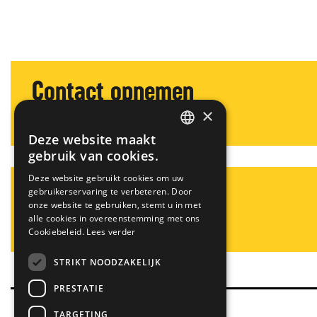
Contact opnemen
×
Paul Manders / Prefab timmerwerk
Deze website maakt
DUTCH
gebruik van cookies.
Deze website gebruikt cookies om uw
GERMAN
Contact opnemen
gebruikerservaring te verbeteren. Door
onze website te gebruiken, stemt u in met
alle cookies in overeenstemming met ons
Michiel Hendriks / Betonmallen
Cookiebeleid.
Lees verder
STRIKT NOODZAKELIJK
PRESTATIE
TARGETING