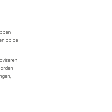
ebben
ren op de
adviseren
worden
ingen,