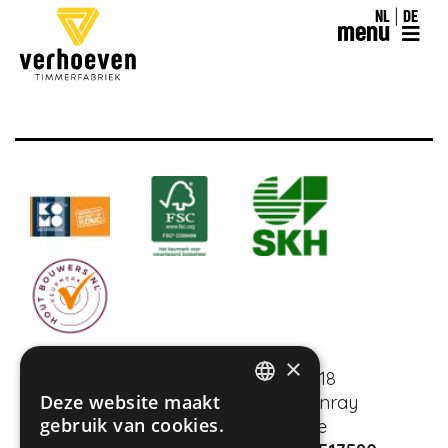
NL
DE
menu
×
Macroweg 18
Deze website maakt
5804 CL Venray
DUTCH
gebruik van cookies.
Niederlande