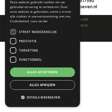
+31 (0)478 517590
Deze website gebruikt cookies om uw
GERMAN
info@verhoeven.nl
gebruikerservaring te verbeteren. Door
onze website te gebruiken, stemt u in met
alle cookies in overeenstemming met ons
© 2026 - Verhoeven Timmerfabriek
Cookiebeleid.
Lees verder
Datenschutzerklärung
Allgemeine
Geschäftsbedingungen
STRIKT NOODZAKELIJK
Created by
PRESTATIE
TARGETING
FUNCTIONEEL
ALLES ACCEPTEREN
ALLES AFWIJZEN
DETAILS WEERGEVEN